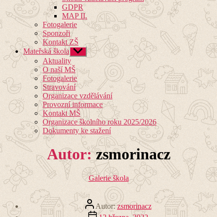
GDPR
MAP II.
Fotogalerie
Sponzoři
Kontakt ZŠ
Mateřská škola
Zobrazit
podmenu
Aktuality
O naší MŠ
Fotogalerie
Stravování
Organizace vzdělávání
Provozní informace
Kontakt MŠ
Organizace školního roku 2025/2026
Dokumenty ke stažení
Autor:
zsmorinacz
Rubriky
Galerie škola
Autor
Autor:
zsmorinacz
příspěvku
Datum