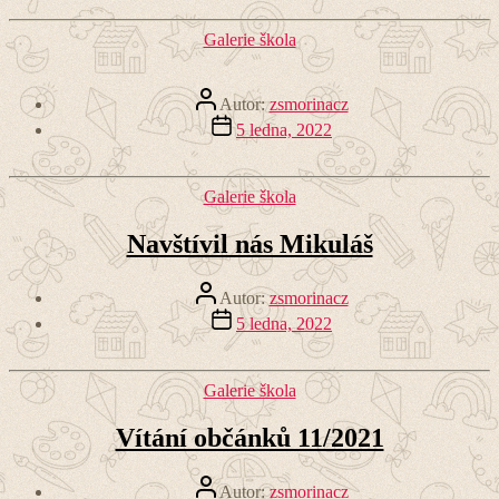
Rubriky
Galerie škola
Autor
Autor:
zsmorinacz
příspěvku
Datum
5 ledna, 2022
příspěvku
Rubriky
Galerie škola
Navštívil nás Mikuláš
Autor
Autor:
zsmorinacz
příspěvku
Datum
5 ledna, 2022
příspěvku
Rubriky
Galerie škola
Vítání občánků 11/2021
Autor
Autor:
zsmorinacz