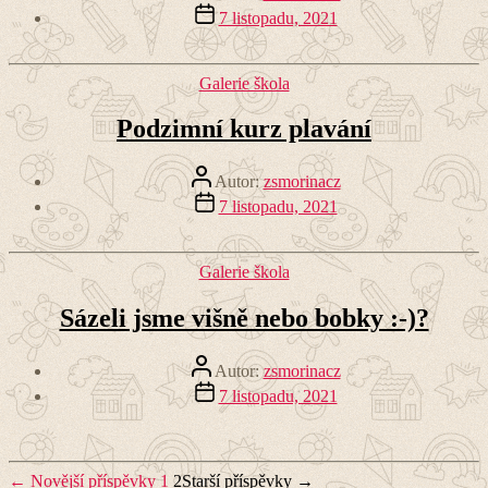
příspěvku
Datum
7 listopadu, 2021
příspěvku
Rubriky
Galerie škola
Podzimní kurz plavání
Autor
Autor:
zsmorinacz
příspěvku
Datum
7 listopadu, 2021
příspěvku
Rubriky
Galerie škola
Sázeli jsme višně nebo bobky :-)?
Autor
Autor:
zsmorinacz
příspěvku
Datum
7 listopadu, 2021
příspěvku
Navigace
←
Novější
příspěvky
1
2
Starší
příspěvky
→