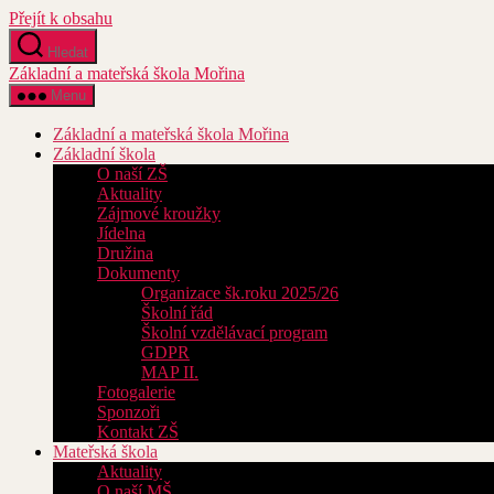
Přejít k obsahu
Hledat
Základní a mateřská škola Mořina
Menu
Základní a mateřská škola Mořina
Základní škola
O naší ZŠ
Aktuality
Zájmové kroužky
Jídelna
Družina
Dokumenty
Organizace šk.roku 2025/26
Školní řád
Školní vzdělávací program
GDPR
MAP II.
Fotogalerie
Sponzoři
Kontakt ZŠ
Mateřská škola
Aktuality
O naší MŠ