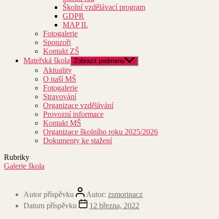
Školní vzdělávací program
GDPR
MAP II.
Fotogalerie
Sponzoři
Kontakt ZŠ
Mateřská škola
Zobrazit podmenu
Aktuality
O naší MŠ
Fotogalerie
Stravování
Organizace vzdělávání
Provozní informace
Kontakt MŠ
Organizace školního roku 2025/2026
Dokumenty ke stažení
Rubriky
Galerie škola
Autor příspěvku
Autor:
zsmorinacz
Datum příspěvku
12 března, 2022