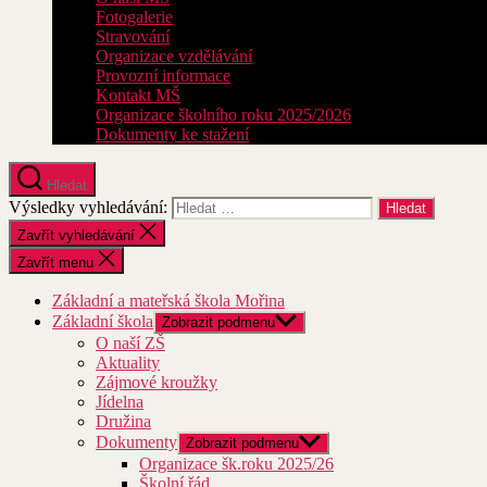
Fotogalerie
Stravování
Organizace vzdělávání
Provozní informace
Kontakt MŠ
Organizace školního roku 2025/2026
Dokumenty ke stažení
Hledat
Výsledky vyhledávání:
Zavřít vyhledávání
Zavřít menu
Základní a mateřská škola Mořina
Základní škola
Zobrazit podmenu
O naší ZŠ
Aktuality
Zájmové kroužky
Jídelna
Družina
Dokumenty
Zobrazit podmenu
Organizace šk.roku 2025/26
Školní řád