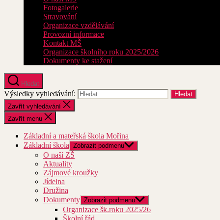
Fotogalerie
Stravování
Organizace vzdělávání
Provozní informace
Kontakt MŠ
Organizace školního roku 2025/2026
Dokumenty ke stažení
Hledat
Výsledky vyhledávání:
Zavřít vyhledávání
Zavřít menu
Základní a mateřská škola Mořina
Základní škola
Zobrazit podmenu
O naší ZŠ
Aktuality
Zájmové kroužky
Jídelna
Družina
Dokumenty
Zobrazit podmenu
Organizace šk.roku 2025/26
Školní řád