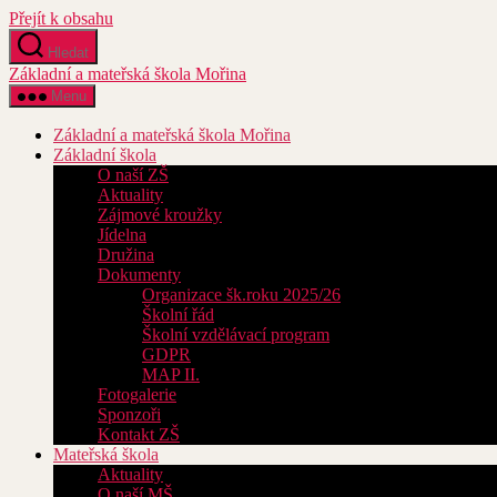
Přejít k obsahu
Hledat
Základní a mateřská škola Mořina
Menu
Základní a mateřská škola Mořina
Základní škola
O naší ZŠ
Aktuality
Zájmové kroužky
Jídelna
Družina
Dokumenty
Organizace šk.roku 2025/26
Školní řád
Školní vzdělávací program
GDPR
MAP II.
Fotogalerie
Sponzoři
Kontakt ZŠ
Mateřská škola
Aktuality
O naší MŠ