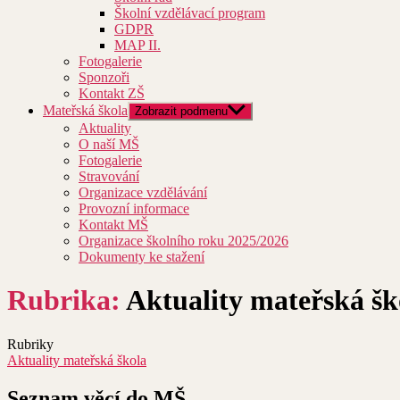
Školní vzdělávací program
GDPR
MAP II.
Fotogalerie
Sponzoři
Kontakt ZŠ
Mateřská škola
Zobrazit podmenu
Aktuality
O naší MŠ
Fotogalerie
Stravování
Organizace vzdělávání
Provozní informace
Kontakt MŠ
Organizace školního roku 2025/2026
Dokumenty ke stažení
Rubrika:
Aktuality mateřská šk
Rubriky
Aktuality mateřská škola
Seznam věcí do MŠ