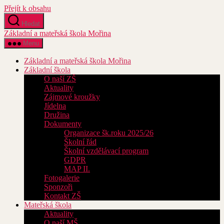
Přejít k obsahu
Hledat
Základní a mateřská škola Mořina
Menu
Základní a mateřská škola Mořina
Základní škola
O naší ZŠ
Aktuality
Zájmové kroužky
Jídelna
Družina
Dokumenty
Organizace šk.roku 2025/26
Školní řád
Školní vzdělávací program
GDPR
MAP II.
Fotogalerie
Sponzoři
Kontakt ZŠ
Mateřská škola
Aktuality
O naší MŠ