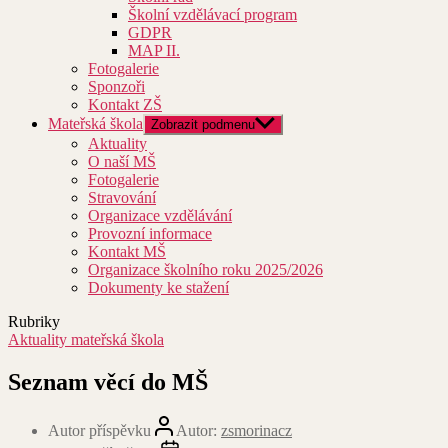
Školní vzdělávací program
GDPR
MAP II.
Fotogalerie
Sponzoři
Kontakt ZŠ
Mateřská škola
Zobrazit podmenu
Aktuality
O naší MŠ
Fotogalerie
Stravování
Organizace vzdělávání
Provozní informace
Kontakt MŠ
Organizace školního roku 2025/2026
Dokumenty ke stažení
Rubriky
Aktuality mateřská škola
Seznam věcí do MŠ
Autor příspěvku
Autor:
zsmorinacz