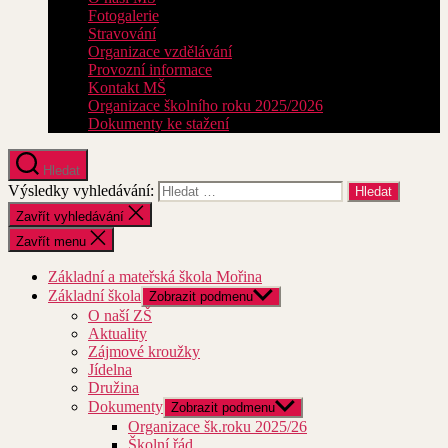
Fotogalerie
Stravování
Organizace vzdělávání
Provozní informace
Kontakt MŠ
Organizace školního roku 2025/2026
Dokumenty ke stažení
Hledat
Výsledky vyhledávání:
Zavřít vyhledávání
Zavřít menu
Základní a mateřská škola Mořina
Základní škola
Zobrazit podmenu
O naší ZŠ
Aktuality
Zájmové kroužky
Jídelna
Družina
Dokumenty
Zobrazit podmenu
Organizace šk.roku 2025/26
Školní řád